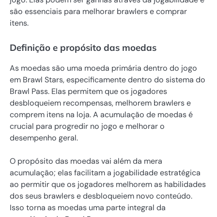
são essenciais para melhorar brawlers e comprar
itens.
Definição e propósito das moedas
As moedas são uma moeda primária dentro do jogo
em Brawl Stars, especificamente dentro do sistema do
Brawl Pass. Elas permitem que os jogadores
desbloqueiem recompensas, melhorem brawlers e
comprem itens na loja. A acumulação de moedas é
crucial para progredir no jogo e melhorar o
desempenho geral.
O propósito das moedas vai além da mera
acumulação; elas facilitam a jogabilidade estratégica
ao permitir que os jogadores melhorem as habilidades
dos seus brawlers e desbloqueiem novo conteúdo.
Isso torna as moedas uma parte integral da