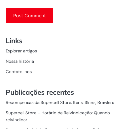
Links
Explorar artigos
Nossa história
Contate-nos
Publicações recentes
Recompensas da Supercell Store: Itens, Skins, Brawlers
Supercell Store – Horário de Reivindicação: Quando
reivindicar