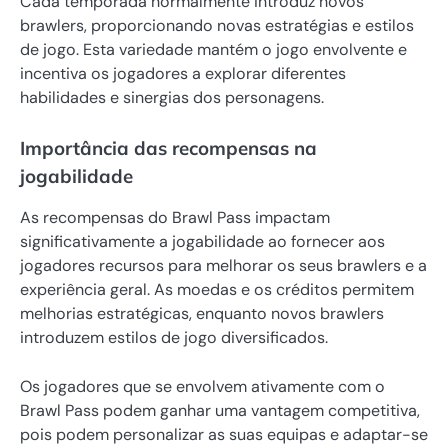
Cada temporada normalmente introduz novos
brawlers, proporcionando novas estratégias e estilos
de jogo. Esta variedade mantém o jogo envolvente e
incentiva os jogadores a explorar diferentes
habilidades e sinergias dos personagens.
Importância das recompensas na
jogabilidade
As recompensas do Brawl Pass impactam
significativamente a jogabilidade ao fornecer aos
jogadores recursos para melhorar os seus brawlers e a
experiência geral. As moedas e os créditos permitem
melhorias estratégicas, enquanto novos brawlers
introduzem estilos de jogo diversificados.
Os jogadores que se envolvem ativamente com o
Brawl Pass podem ganhar uma vantagem competitiva,
pois podem personalizar as suas equipas e adaptar-se