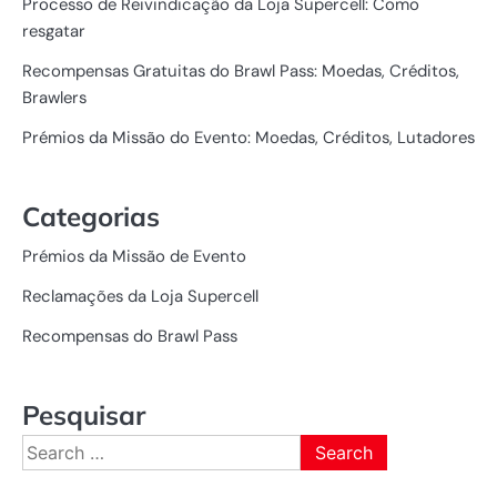
Processo de Reivindicação da Loja Supercell: Como
resgatar
Recompensas Gratuitas do Brawl Pass: Moedas, Créditos,
Brawlers
Prémios da Missão do Evento: Moedas, Créditos, Lutadores
Categorias
Prémios da Missão de Evento
Reclamações da Loja Supercell
Recompensas do Brawl Pass
Pesquisar
Search
for: