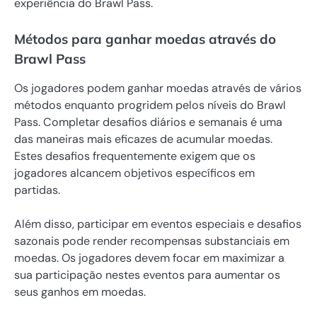
experiência do Brawl Pass.
Métodos para ganhar moedas através do
Brawl Pass
Os jogadores podem ganhar moedas através de vários
métodos enquanto progridem pelos níveis do Brawl
Pass. Completar desafios diários e semanais é uma
das maneiras mais eficazes de acumular moedas.
Estes desafios frequentemente exigem que os
jogadores alcancem objetivos específicos em
partidas.
Além disso, participar em eventos especiais e desafios
sazonais pode render recompensas substanciais em
moedas. Os jogadores devem focar em maximizar a
sua participação nestes eventos para aumentar os
seus ganhos em moedas.