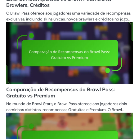
Brawlers, Créditos
O Brawl Pass oferece aos jogadores uma variedade de recompensas
exclusivas, incluindo skins únicas, novos brawlers e créditos no jogo…
Comparação de Recompensas do Brawl Pass:
Gratuito vs Premium
No mundo de Brawl Stars, o Brawl Pass oferece aos jogadores dois
caminhos distintos: recompensas Gratuitas e Premium. O Brawl…