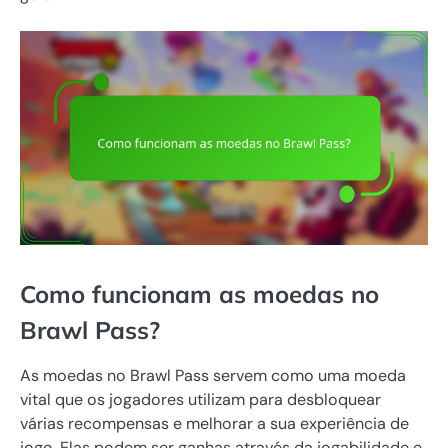
Como funcionam as moedas no
Brawl Pass?
As moedas no Brawl Pass servem como uma moeda
vital que os jogadores utilizam para desbloquear
várias recompensas e melhorar a sua experiência de
jogo. Elas podem ser ganhas através da jogabilidade e