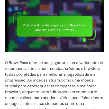
O Brawl Pass oferece aos jogadores uma variedade de
recompensas, incluindo moedas, créditos e brawlers,
todas projetadas para melhorar a jogabilidade e a
progressão. As moedas atuam como uma moeda
crucial para desbloquear recompensas e melhorar
brawlers, enquanto os créditos servem como outro
recurso valioso para aceder a vários benefícios dentro
do jogo. Juntos, estes elementos criam uma